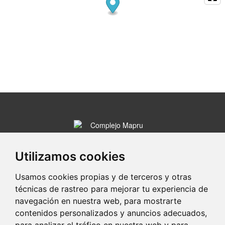
Ctra. Palencia-León N-610. Km 32
34340 Villarramiel (Palencia)
Utilizamos cookies
979 8...
Clic para ver
Usamos cookies propias y de terceros y otras
técnicas de rastreo para mejorar tu experiencia de
www.complejomapru.es
navegación en nuestra web, para mostrarte
contenidos personalizados y anuncios adecuados,
para analizar el tráfico en nuestra web y para